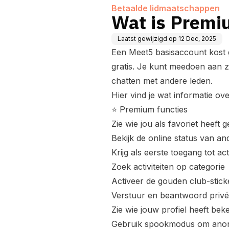
Betaalde lidmaatschappen
Wat is Premi
Laatst gewijzigd op
12 Dec, 2025
Een Meet5 basisaccount kost 
gratis. Je kunt meedoen aan zov
chatten met andere leden.
Hier vind je wat informatie ov
⭐ Premium functies
Zie wie jou als favoriet heeft
Bekijk de online status van an
Krijg als eerste toegang tot act
Zoek activiteiten op categorie
Activeer de gouden club-sticke
Verstuur en beantwoord priv
Zie wie jouw profiel heeft bek
Gebruik
spookmodus
om anoni