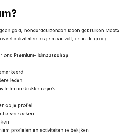
um?
geen geld, honderdduizenden leden gebruiken Meet5
eel activiteiten als je maar wilt, en in de groep
er ons
Premium-lidmaatschap
:
 gemarkeerd
dere leden
iviteiten in drukke regio’s
r op je profiel
échatverzoeken
eken
em profielen en activiteiten te bekijken