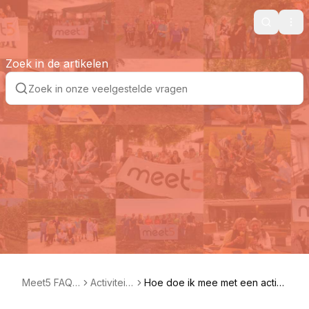
Search
Ope
Zoek in de artikelen
Meet5 FAQ
Activiteite
Hoe doe ik mee met een activi
NL
n
teit?