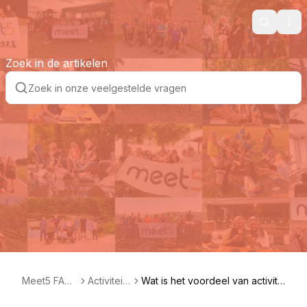
Search
Ope
Zoek in de artikelen
Meet5 FAQ
Activiteit
Wat is het voordeel van activite
NL
en
iten favoriseren?