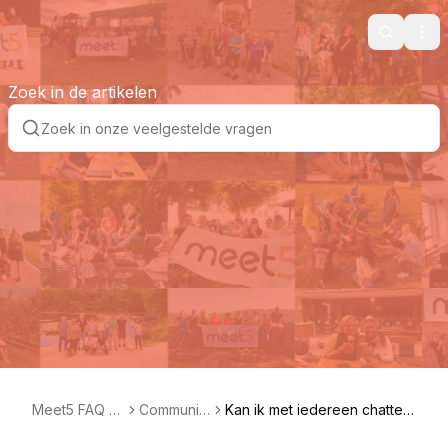
Search
Ope
Zoek in de artikelen
Meet5 FAQ N
Communit
Kan ik met iedereen chatte
L
y
n?