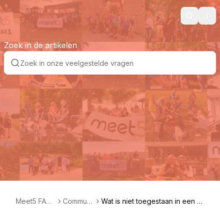
Search
Ope
Zoek in de artikelen
Meet5 FAQ
Communi
Wat is niet toegestaan in een pr
NL
ty
ofiel?