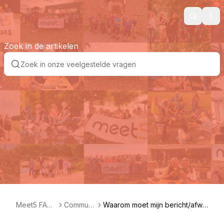
Search
Ope
Zoek in de artikelen
Meet5 FAQ
Communi
Waarom moet mijn bericht/afwij
NL
ty
zing 80 tekens zijn?