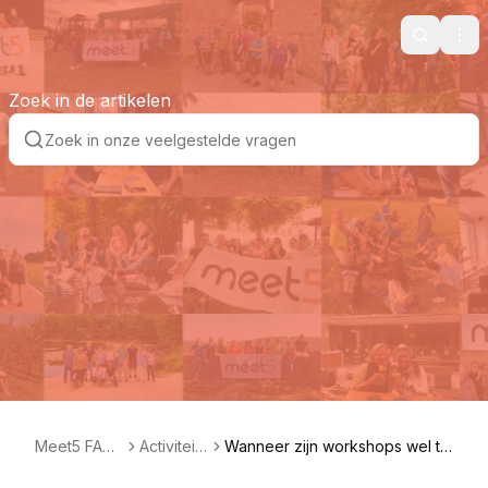
Search
Ope
Zoek in de artikelen
Meet5 FAQ
Activiteit
Wanneer zijn workshops wel to
NL
en
egestaan en wanneer niet?