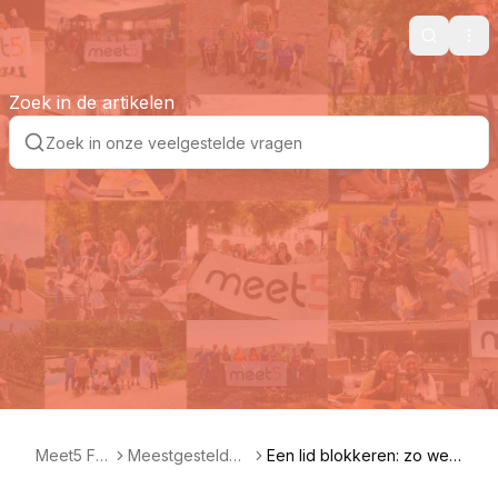
Search
Ope
Zoek in de artikelen
Meet5 FA
Meestgestelde
Een lid blokkeren: zo wer
Q NL
vragen
kt het en dit zijn de gevol